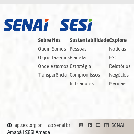
Sobre Nós
Sustentabilidade
Explore
Quem Somos
Pessoas
Notícias
O que fazemos
Planeta
ESG
Onde estamos
Estratégia
Relatórios
Transparência
Compromissos
Negócios
Indicadores
Manuais
ap.sesi.org.br
|
ap.senai.br
SENAI
Amapá | SESI Amapá