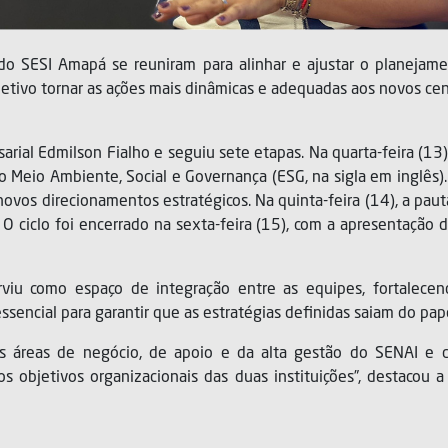
do SESI Amapá se reuniram para alinhar e ajustar o planejame
etivo tornar as ações mais dinâmicas e adequadas aos novos ce
arial Edmilson Fialho e seguiu sete etapas. Na quarta-feira (13
o Meio Ambiente, Social e Governança (ESG, na sigla em inglês)
 novos direcionamentos estratégicos. Na quinta-feira (14), a paut
ciclo foi encerrado na sexta-feira (15), com a apresentação da
rviu como espaço de integração entre as equipes, fortalecen
ssencial para garantir que as estratégias definidas saiam do pa
as áreas de negócio, de apoio e da alta gestão do SENAI e 
dos objetivos organizacionais das duas instituições”, destaco