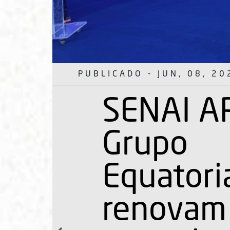
PUBLICADO - MAIO, 11, 
SESI AP 
31 tonel
alimento
arrecada