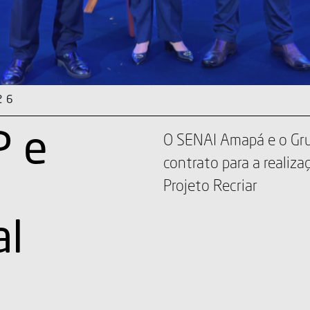
2026
entrega
A entrega aconteceu na 
Teatro do SESI.
adas de
s
dos