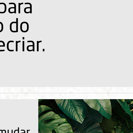
a
 mudar