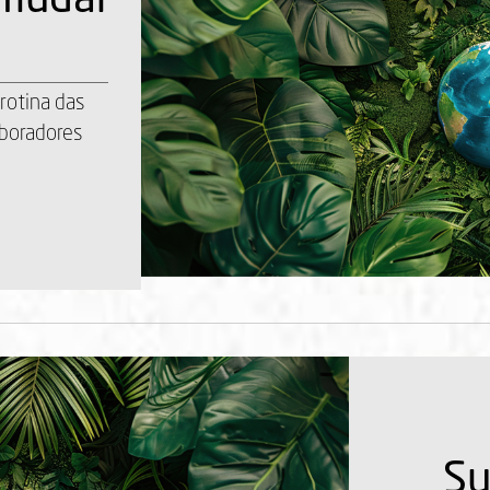
rotina das
aboradores
Su