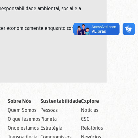
responsabilidade ambiental, social e a
rescer economicamente enquanto contribuem
Sobre Nós
Sustentabilidade
Explore
Quem Somos
Pessoas
Notícias
O que fazemos
Planeta
ESG
Onde estamos
Estratégia
Relatórios
Transparência
Compromissos
Negócios